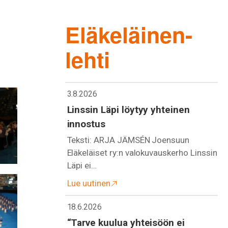
Eläkeläinen-
lehti
3.8.2026
Linssin Läpi löytyy yhteinen
innostus
Teksti: ARJA JÄMSÉN Joensuun
Eläkeläiset ry:n valokuvauskerho Linssin
Läpi ei…
Lue uutinen
18.6.2026
“Tarve kuulua yhteisöön ei