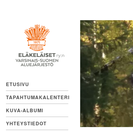
Eläkeläiset
Skip
to
ry:n
content
Varsinais-
Suomen
Aluejärjestö
ETUSIVU
TAPAHTUMAKALENTERI
KUVA-ALBUMI
YHTEYSTIEDOT