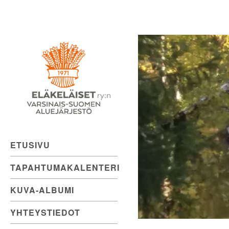
Eläkeläiset
Skip
to
ry:n
content
Varsinais-
Suomen
Aluejärjestö
ETUSIVU
TAPAHTUMAKALENTERI
KUVA-ALBUMI
YHTEYSTIEDOT