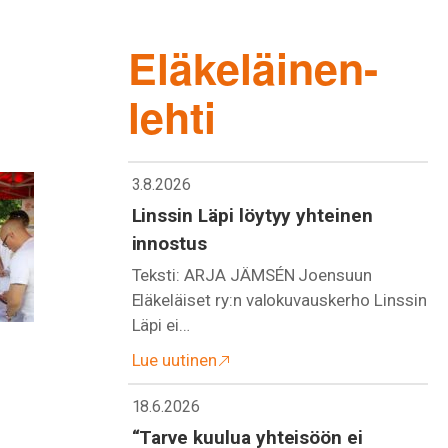
Eläkeläinen-
lehti
3.8.2026
Linssin Läpi löytyy yhteinen
innostus
Teksti: ARJA JÄMSÉN Joensuun
Eläkeläiset ry:n valokuvauskerho Linssin
Läpi ei…
Lue uutinen
18.6.2026
“Tarve kuulua yhteisöön ei